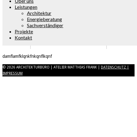
Über uns
Leistungen
Architektur
Energieberatung
Sachverständiger
Projekte
Kontakt
damflamfklqnkfnkqnflkqnf
© 2026 ARCHITEKTURBÜRO | ATELIER MATTHIAS FRANK |
DATENSCHUTZ |
IMPRESSUM